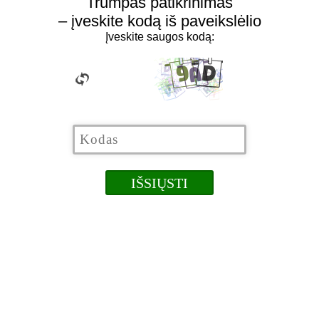
Trumpas patikrinimas
– įveskite kodą iš paveikslėlio
Įveskite saugos kodą: