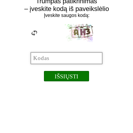
Trumpas patikrinimas
– įveskite kodą iš paveikslėlio
Įveskite saugos kodą: