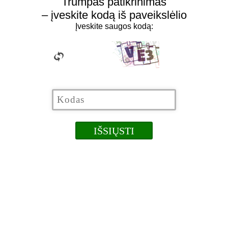
Trumpas patikrinimas
– įveskite kodą iš paveikslėlio
Įveskite saugos kodą: