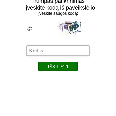
Trumpas patikrinimas
– įveskite kodą iš paveikslėlio
Įveskite saugos kodą: