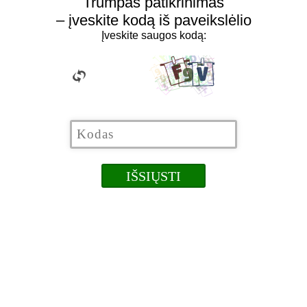
Trumpas patikrinimas
– įveskite kodą iš paveikslėlio
Įveskite saugos kodą: