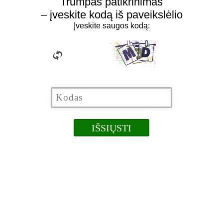
Trumpas patikrinimas
– įveskite kodą iš paveikslėlio
Įveskite saugos kodą: