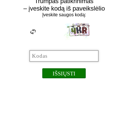
Trumpas patikrinimas
– įveskite kodą iš paveikslėlio
Įveskite saugos kodą: