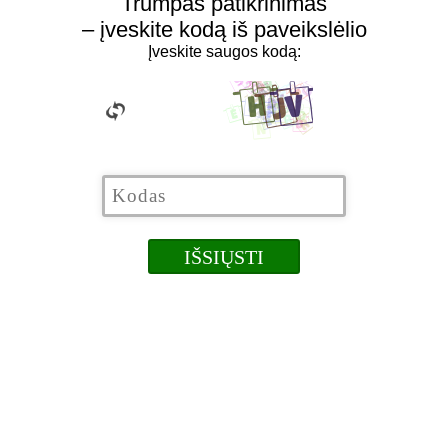
Trumpas patikrinimas
– įveskite kodą iš paveikslėlio
Įveskite saugos kodą: