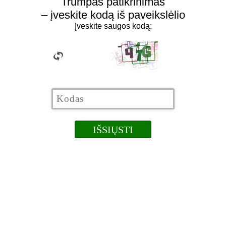
Trumpas patikrinimas
– įveskite kodą iš paveikslėlio
Įveskite saugos kodą: