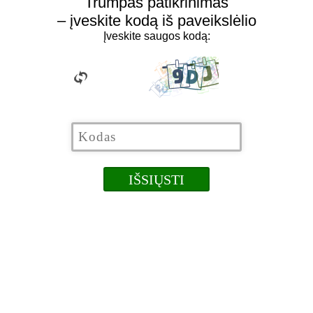
Trumpas patikrinimas
– įveskite kodą iš paveikslėlio
Įveskite saugos kodą: