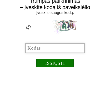
Trumpas patikrinimas
– įveskite kodą iš paveikslėlio
Įveskite saugos kodą: