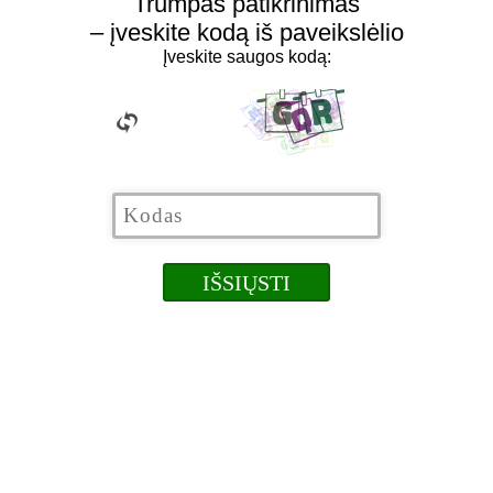
Trumpas patikrinimas
– įveskite kodą iš paveikslėlio
Įveskite saugos kodą: