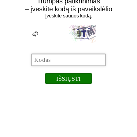
Trumpas patikrinimas
– įveskite kodą iš paveikslėlio
Įveskite saugos kodą: