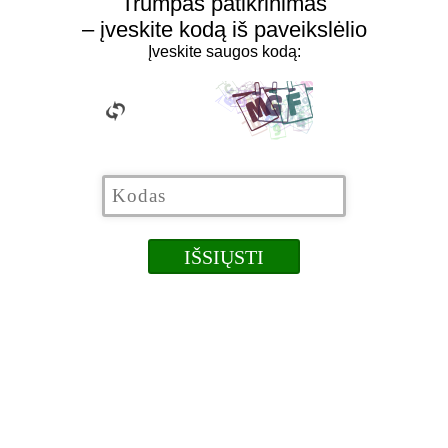
Trumpas patikrinimas
– įveskite kodą iš paveikslėlio
Įveskite saugos kodą: