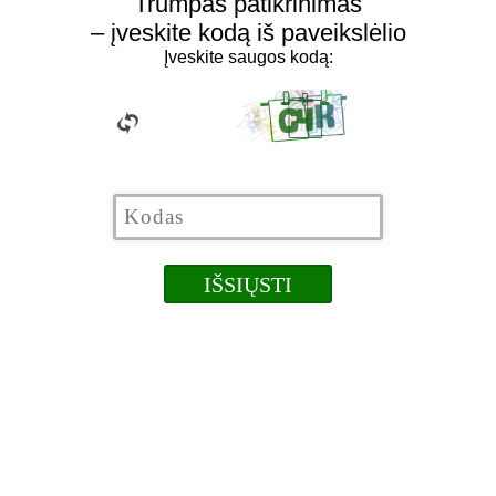
Trumpas patikrinimas
– įveskite kodą iš paveikslėlio
Įveskite saugos kodą: