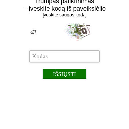
Trumpas patikrinimas
– įveskite kodą iš paveikslėlio
Įveskite saugos kodą: