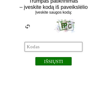
Trumpas patikrinimas
– įveskite kodą iš paveikslėlio
Įveskite saugos kodą: