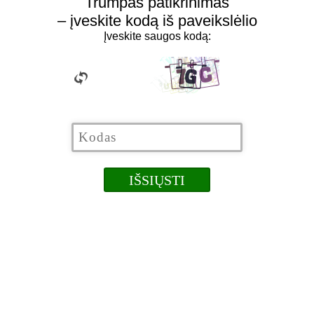
Trumpas patikrinimas
– įveskite kodą iš paveikslėlio
Įveskite saugos kodą: