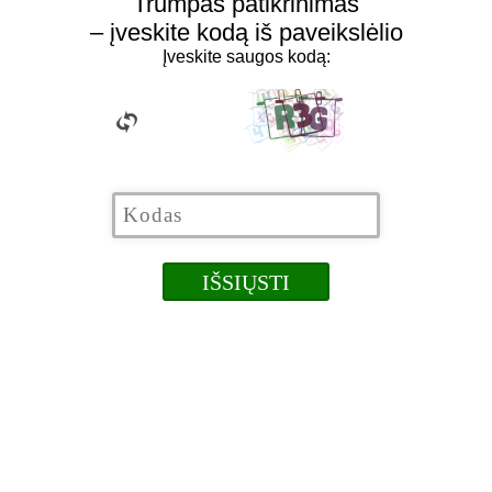
Trumpas patikrinimas
– įveskite kodą iš paveikslėlio
Įveskite saugos kodą: