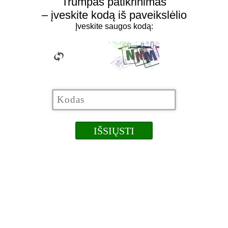
Trumpas patikrinimas
– įveskite kodą iš paveikslėlio
Įveskite saugos kodą: