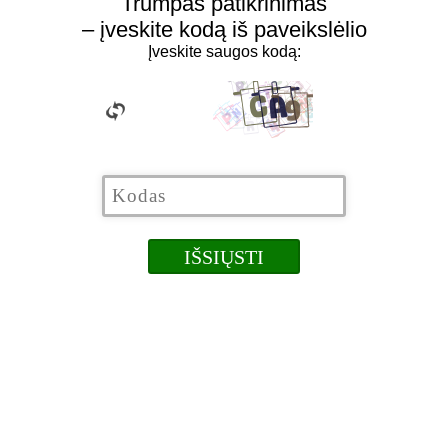
Trumpas patikrinimas
– įveskite kodą iš paveikslėlio
Įveskite saugos kodą: