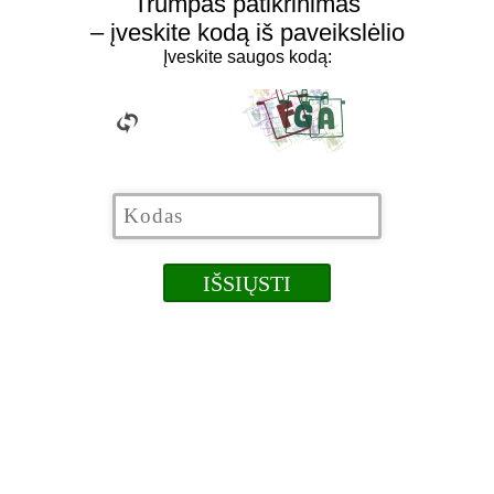
Trumpas patikrinimas
– įveskite kodą iš paveikslėlio
Įveskite saugos kodą: