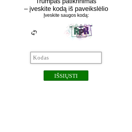
Trumpas patikrinimas
– įveskite kodą iš paveikslėlio
Įveskite saugos kodą: