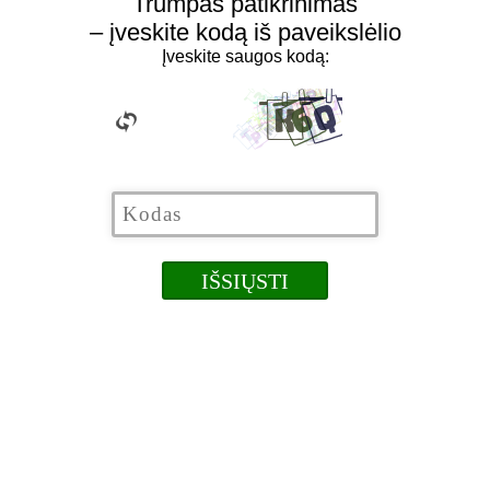
Trumpas patikrinimas
– įveskite kodą iš paveikslėlio
Įveskite saugos kodą: