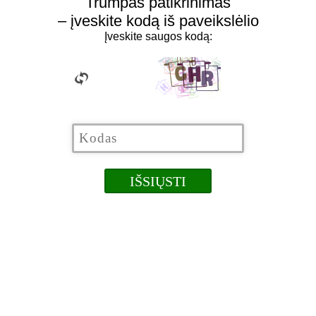
Trumpas patikrinimas
– įveskite kodą iš paveikslėlio
Įveskite saugos kodą: