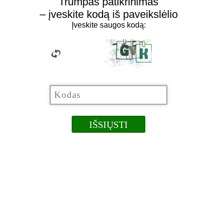
Trumpas patikrinimas
– įveskite kodą iš paveikslėlio
Įveskite saugos kodą: