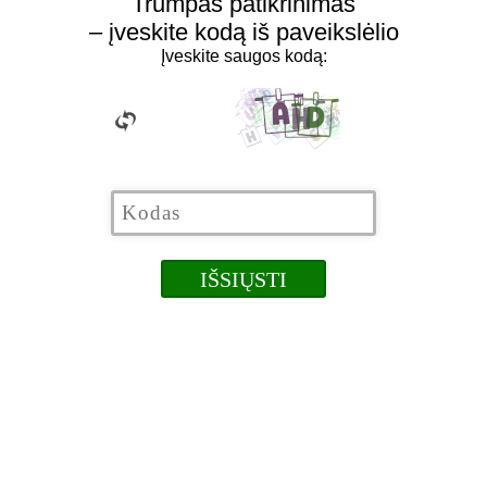
Trumpas patikrinimas
– įveskite kodą iš paveikslėlio
Įveskite saugos kodą: