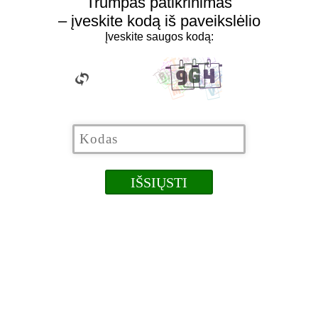
Trumpas patikrinimas
– įveskite kodą iš paveikslėlio
Įveskite saugos kodą: