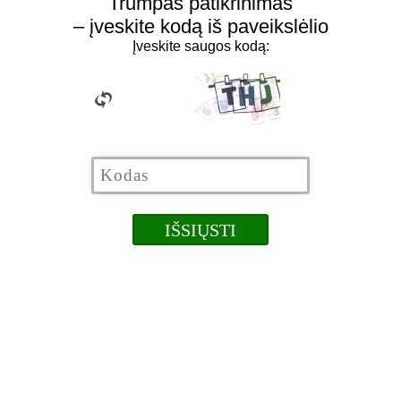
Trumpas patikrinimas
– įveskite kodą iš paveikslėlio
Įveskite saugos kodą: