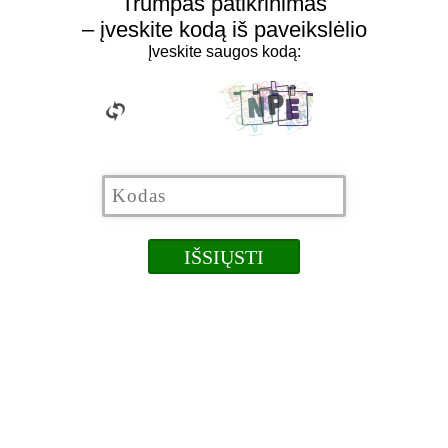
Trumpas patikrinimas
– įveskite kodą iš paveikslėlio
Įveskite saugos kodą: