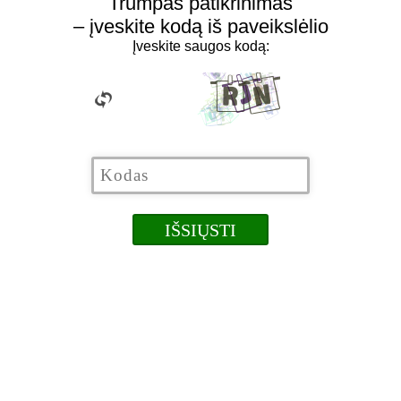
Trumpas patikrinimas
– įveskite kodą iš paveikslėlio
Įveskite saugos kodą: