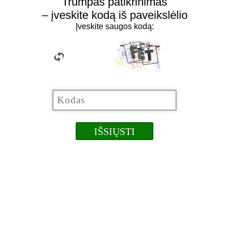
Trumpas patikrinimas
– įveskite kodą iš paveikslėlio
Įveskite saugos kodą: