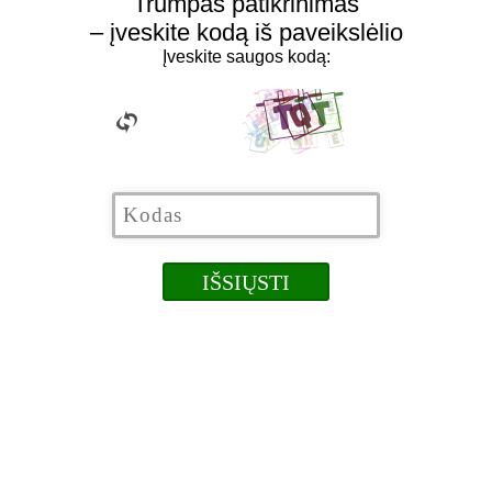
Trumpas patikrinimas
– įveskite kodą iš paveikslėlio
Įveskite saugos kodą: