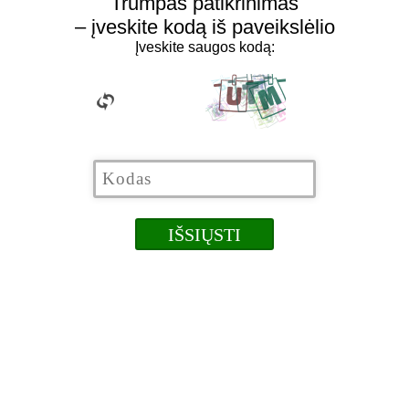
Trumpas patikrinimas
– įveskite kodą iš paveikslėlio
Įveskite saugos kodą: