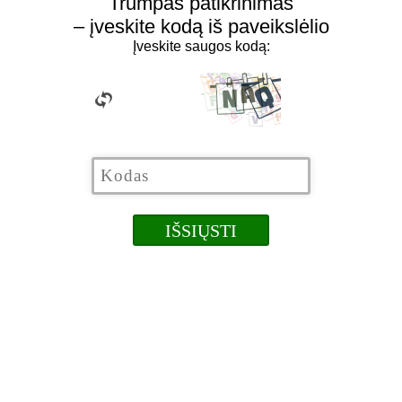
Trumpas patikrinimas
– įveskite kodą iš paveikslėlio
Įveskite saugos kodą: