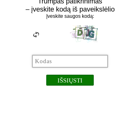
Trumpas patikrinimas
– įveskite kodą iš paveikslėlio
Įveskite saugos kodą: