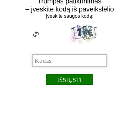
Trumpas patikrinimas
– įveskite kodą iš paveikslėlio
Įveskite saugos kodą: